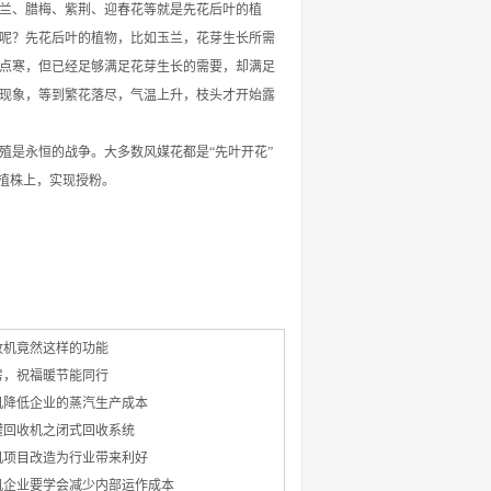
兰、腊梅、紫荆、迎春花等就是先花后叶的植
呢？先花后叶的植物，比如玉兰，花芽生长所需
点寒，但已经足够满足花芽生长的需要，却满足
现象，等到繁花落尽，气温上升，枝头才开始露
是永恒的战争。大多数风媒花都是“先叶开花”
植株上，实现授粉。
收机竟然这样的功能
房，祝福暖节能同行
机降低企业的蒸汽生产成本
罐回收机之闭式回收系统
机项目改造为行业带来利好
机企业要学会减少内部运作成本