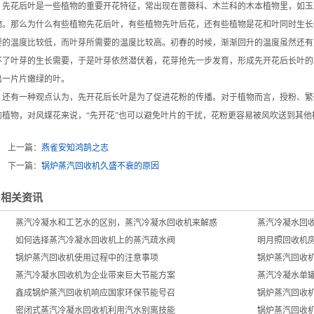
先花后叶是一些植物的重要开花特征，常出现在蔷薇科、木兰科的木本植物里，如玉
物。那么为什么有些植物先花后叶，有些植物先叶后花，还有些植物是花和叶同时生长
要的温度比较低，而叶芽所需要的温度比较高。初春的时候，渐渐回升的温度虽然还有
不了叶芽的生长需要，于是叶芽依然潜伏着，花芽抢先一步发育，形成先开花后长叶的
出一片片嫩绿的叶。
还有一种观点认为，先开花后长叶是为了促进花粉的传播。对于植物而言，授粉、繁殖
的植物，对风媒花来说，“先开花”也可以避免叶片的干扰，花粉更容易被风吹送到其他
上一篇：
燕雀安知鸿鹄之志
下一篇：
锅炉蒸汽回收机久盛不衰的原因
相关资讯
蒸汽冷凝水和工艺水的区别，蒸汽冷凝水回收机来解惑
蒸汽冷凝水回
如何选择蒸汽冷凝水回收机上的蒸汽疏水阀
明月照回收机
锅炉蒸汽回收机使用过程中的注意事项
锅炉蒸汽回收
蒸汽冷凝水回收机为企业带来巨大节能方案
蒸汽冷凝水单
鑫成锅炉蒸汽回收机响应国家环保节能号召
锅炉蒸汽回收
密闭式蒸汽冷凝水回收机利用汽水别离技能
锅炉蒸汽回收