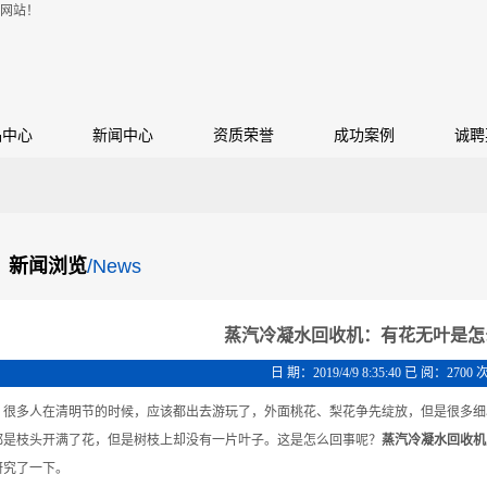
网站！
品中心
新闻中心
资质荣誉
成功案例
诚聘
新闻浏览
/News
蒸汽冷凝水回收机：有花无叶是怎
日 期：2019/4/9 8:35:40 已 阅：2700 
很多人在清明节的时候，应该都出去游玩了，外面桃花、梨花争先绽放，但是很多细
都是枝头开满了花，但是树枝上却没有一片叶子。这是怎么回事呢？
蒸汽冷凝水回收机
研究了一下。