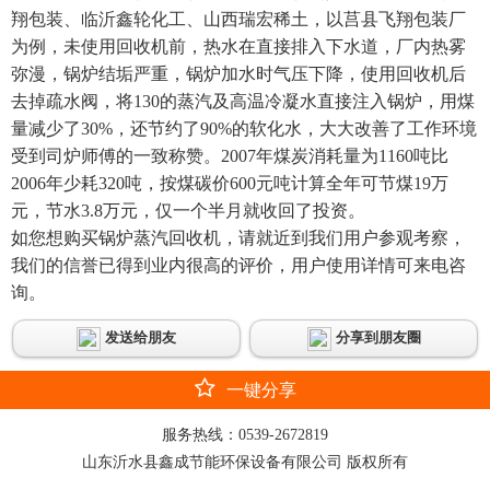
翔包装、临沂鑫轮化工、山西瑞宏稀土，以莒县飞翔包装厂
为例，未使用回收机前，热水在直接排入下水道，厂内热雾
弥漫，锅炉结垢严重，锅炉加水时气压下降，使用回收机后
去掉疏水阀，将130的蒸汽及高温冷凝水直接注入锅炉，用煤
量减少了30%，还节约了90%的软化水，大大改善了工作环境
受到司炉师傅的一致称赞。2007年煤炭消耗量为1160吨比
2006年少耗320吨，按煤碳价600元吨计算全年可节煤19万
元，节水3.8万元，仅一个半月就收回了投资。
如您想购买锅炉蒸汽回收机，请就近到我们用户参观考察，
我们的信誉已得到业内很高的评价，用户使用详情可来电咨
询。
发送给朋友
分享到朋友圈
一键分享
服务热线：
0539-2672819
山东沂水县鑫成节能环保设备有限公司 版权所有