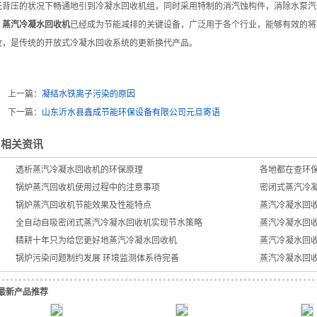
无背压的状况下畅通地引到冷凝水回收机组，同时采用特制的消汽蚀构件，消除水泵汽
蒸汽冷凝水回收机
已经成为节能减排的关键设备，广泛用于各个行业，能够有效的将
收，是传统的开放式冷凝水回收系统的更新换代产品。
上一篇：
凝结水铁离子污染的原因
下一篇：
山东沂水县鑫成节能环保设备有限公司元旦寄语
相关资讯
透析蒸汽冷凝水回收机的环保原理
各地都在查环保
锅炉蒸汽回收机使用过程中的注意事项
密闭式蒸汽冷
锅炉蒸汽回收机节能效果及性能特点
蒸汽冷凝水回
全自动自吸密闭式蒸汽冷凝水回收机实现节水策略
蒸汽冷凝水回
精耕十年只为给您更好地蒸汽冷凝水回收机
蒸汽冷凝水回
锅炉污染问题制约发展 环境监测体系待完善
蒸汽冷凝水回收
最新产品推荐