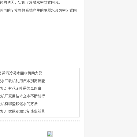
蚀的诱因，实现了冷凝水密封式回收。
蒸汽的间接换热系统产生的冷凝水改为密闭式回
 蒸汽冷凝水回收机助力您
凝水回收机利用汽水别离技能
收机：有花无叶是怎么回事
收机厂家用技术立本不断前行
收机有哪些软化水的方法
机厂家纵观2017制造业前景