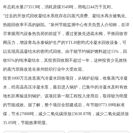
年总耗水量273513吨，消耗原煤3549吨，用电2244万千瓦时。
“过去的开放式回收凝结水系统存在闪蒸汽浪费、凝结水再次被氧化、
热能回收率不高的缺陷。”泉州节能监测中心有关负责人介绍称，在详
尽掌握用汽设备热负荷的前提下，通过更换先进疏水阀，平衡回收管
网压力，增设青岛永泰锅炉生产的YTLH密闭式冷凝水回收设备，可
以实现高温凝结水的密闭式回收。由于能节约锅炉燃料超过15%，回
收95%的纯净凝结水，其投资回收期不超过一年，这种投资少见效快
的蒸汽管路改造在泉州纺织行业中大受欢迎。
投资1000万元改造蒸汽冷凝水回收项目，从锅炉起端，收集蒸汽冷凝
水，经高温高压冷凝水泵，最后进入锅炉，已集中的冷凝水及时有效
地长距离输送到锅炉。该项目第一期工程投入使用后，取得较为明显
的节能成效。据了解，整个项目全部建成后，年节能9773.09吨标准
煤，节水27000吨，减少二氧化碳排放23638.87吨，减少二氧化硫排放
35.05吨，节能效果明显。